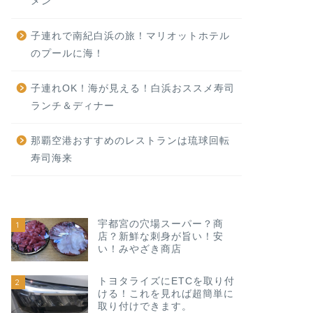
メン
子連れで南紀白浜の旅！マリオットホテル
のプールに海！
子連れOK！海が見える！白浜おススメ寿司
ランチ＆ディナー
那覇空港おすすめのレストランは琉球回転
寿司海来
宇都宮の穴場スーパー？商
1
店？新鮮な刺身が旨い！安
い！みやざき商店
トヨタライズにETCを取り付
2
ける！これを見れば超簡単に
取り付けできます。