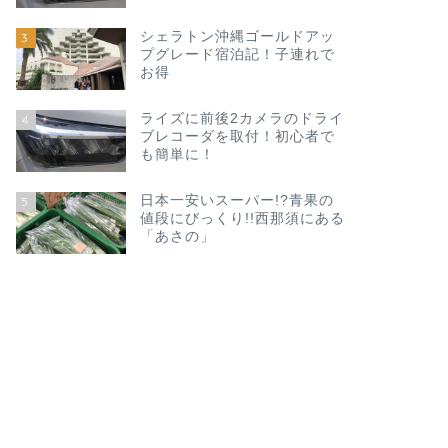
シェラトン沖縄ゴールドアッ
3
プグレード宿泊記！子連れで
お得
ライズに前後2カメラのドライ
4
ブレコーダを取付！初心者で
も簡単に！
日本一安いスーパー!?青果の
5
値段にびっくり!!西那須にある
「あさの」