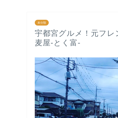
未分類
宇都宮グルメ！元フレ
麦屋-とく富-