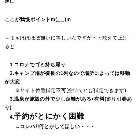
逆に
ここが我慢ポイントm(_ _)m
→まぁほぼほぼ無いに等しいんですが・・敢えて上げ
ると
1.コロナでゴミ持ち帰り
2.キャンプ場が横長の1列なので場所によっては移動
が大変
※サイト位置指定不可(空いてれば指定できます)
3.温泉が施設の外で少し距離がある+有料(割り引券あ
り)
予約がとにかく困難
4.
→コレハ!!何とかしてほしい・・・