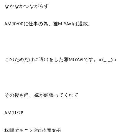
なかなかつながらず
に仕事の為、雅
は退散。
AM10:00
MIYAVI
このためだけに遅出をした雅
です。m(_ _)m
MIYAVI
その後も尚、嫁が頑張ってくれて
AM11:28
格闘すること約
時間
分
2
30