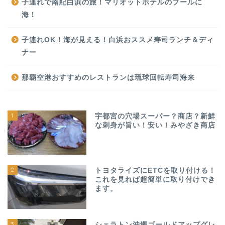
子連れで南紀白浜の旅！マリオットホテルのプールに
海！
子連れOK！海が見える！白浜おススメ寿司ランチ＆ディ
ナー
那覇空港おすすめのレストランは琉球回転寿司海来
1
宇都宮の穴場スーパー？商店？新鮮
な刺身が旨い！安い！みやざき商店
2
トヨタライズにETCを取り付ける！
これを見れば超簡単に取り付けでき
ます。
3
シェラトン沖縄ゴールドアップグレ