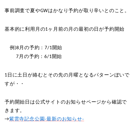
事前調査で夏や
はかなり予約が取り辛いとのこと。
GW
基本的に利用月の
ヶ月前の月の最初の日が予約開始
1
例
月の予約：
)8
7/1開始
月の予約：
7
6/1開始
日に土日が絡むとその先の月曜となるパターンぽいで
1
すが・・
予約開始日は公式サイトのお知らせページから確認で
きます。
紫雲寺記念公園
最新のお知らせ
→
-
-