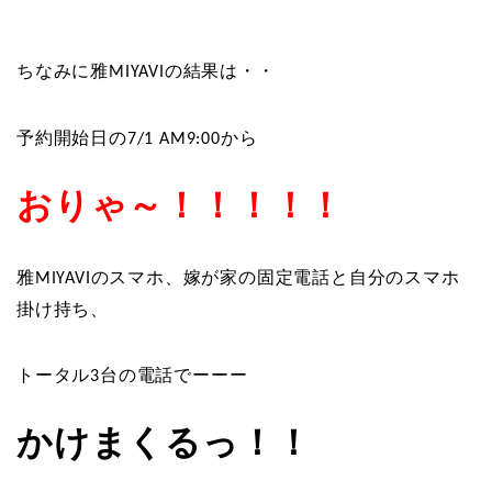
ちなみに雅
の結果は・・
MIYAVI
予約開始日の
から
7/1 AM9:00
おりゃ～！！！！！
雅
のスマホ、嫁が家の固定電話と自分のスマホ
MIYAVI
掛け持ち、
トータル
台の電話でーーー
3
かけまくるっ！！