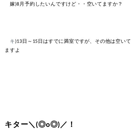
嫁
月予約したいんですけど・・空いてますか？
)8
キ
日～
日はすでに満室ですが、その他は空いて
)13
15
ますよ
キター＼
／！
(◎o◎)